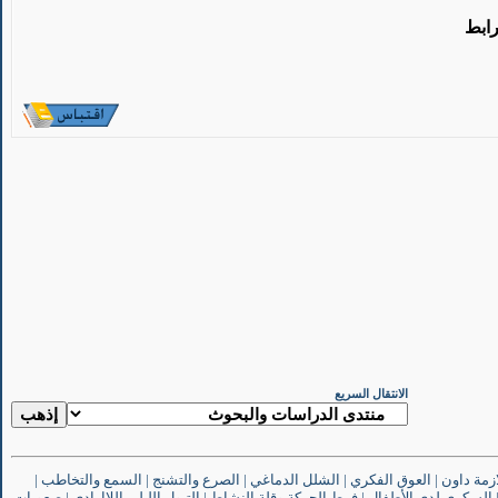
رابط
الانتقال السريع
ازمة داون
|
العوق الفكري
|
الشلل الدماغي
|
الصرع والتشنج
|
السمع والتخاطب
|
السكري لدى الأطفال
|
فرط الحركة وقلة النشاط
|
التبول الليلي اللاإرادي
|
صعوبات