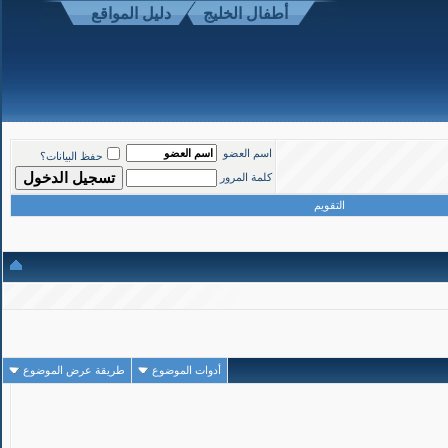
أطفال الخليج
دليل المواقع
1
#
اسم العضو
حفظ البيانات؟
تاريخ التسجيل: Mar 2008
المشاركات: 1,190
كلمة المرور
التقويم
ميدانية استكشافية
أدوات الموضوع
طريقة عرض الموضوع