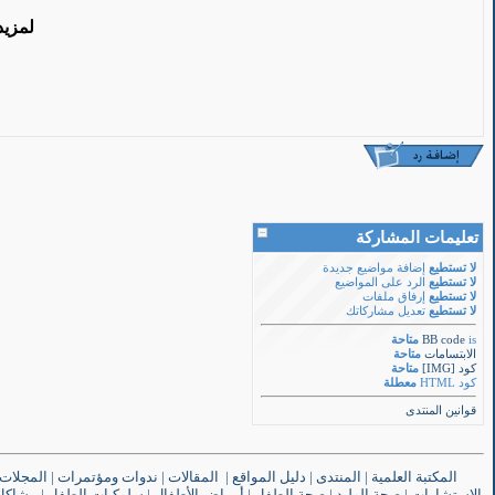
لمزيد
تعليمات المشاركة
لا تستطيع
إضافة مواضيع جديدة
لا تستطيع
الرد على المواضيع
لا تستطيع
إرفاق ملفات
لا تستطيع
تعديل مشاركاتك
is
BB code
متاحة
الابتسامات
متاحة
كود [IMG]
متاحة
كود HTML
معطلة
قوانين المنتدى
المكتبة العلمية
|
المنتدى
|
دليل المواقع
|
المقالات
|
ندوات ومؤتمرات
|
المجلات
الاستشارات
|
صحة الوليد
|
صحة الطفل
|
أمراض الأطفال
|
سلوكيات الطفل
|
مشاكل 