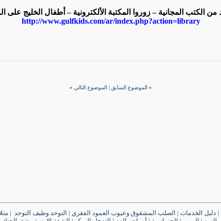
 من الكتب المجانية – زوروا المكتبة الألكترونية – أطفال الخليج على ال
http://www.gulfkids.com/ar/index.php?action=library
«
الموضوع السابق
|
الموضوع التالي
»
|
دليل الخدمات
|
الصلب المشقوق وعيوب العمود الفقري
|
التوحد وطيف التوحد
|
متل
النوم
|
الـربـو
|
الحساسية
|
أمراض الدم
|
التدخل المبكر
|
الشفة الارنبية وشق الحنك
|