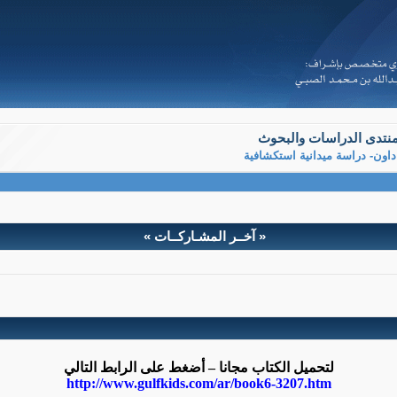
نتدى الدراسات والبحوث
داون- دراسة ميدانية استكشافية
« آخــر المشـاركــات »
ية استكشافية
 العاطفي لدى أمهات الأطفال المعاقين ذهنيا =متلازمة داون- دراسة 
أ. سميرة بوزقاق.
أ.د. نادية بوشلالق.
لتحميل الكتاب مجانا – أضغط على الرابط التالي
http://www.gulfkids.com/ar/book6-3207.htm