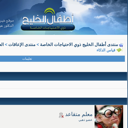
معلم متقاعد
قياس الذكاء
08-12-2010,
05:56 PM
منتدى أطفال الخليج ذوي الاحتياجات الخاصة
>
منتدى الإعاقات
>
ال
alaa
السلام عليكم ما هو افضل...
11-29-2017,
09:37 AM
قياس الذكاء
تعليمات
08-12-2010, 05:56 PM
معلم متقاعد
عضو ذهبي