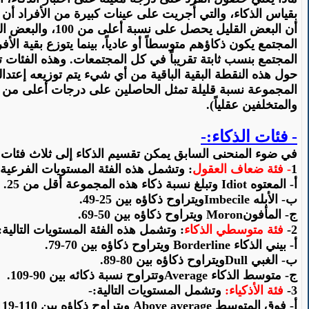
بقياس الذكاء، والتي أُجريت على عينات كبيرة من الأفراد أن
أن البعض القليل يحصل على نسبة أعلى من 100، والبعض القليل الآخر يحصل على أقل من هذه النسبة.
المجتمع يكون ذكاؤهم متوسطاً أو عادياً، بينما يتوزع بقية ال
المجتمع بنسب ثابتة تقريباً في كل المجتمعات. وهذه الفئات تأ
حول هذه النقطة البقية الباقية من أي شيء يتم توزيعه
إعتدالي
المجموعة نسبة قليلة تمثل
الحاصلين
على درجات أعلى من الم
والمتخلفين عقلياً).
- فئات الذكاء:-
في ضوء المنحنى السابق
يمكن
تقسيم الذكاء إلى ثلاث فئات
1
-
فئة
ضعاف العقول
: وتشمل هذه الفئة المستويات الفرعية ال
أ- المعتوه
Idiot
وتبلغ
نسبة ذكاء هذه المجموعة أقل من 25.
ب- الأبله
Imbecile
ويتراوح
ذكاؤه بين 25-49.
ج-
المأفون
Moron
ويتراوح ذكاؤه بين 50-69.
2-
فئة متوسطي الذكاء
: وتشمل هذه الفئة المستويات التالية:
أ- بيني الذكاء
Borderline
ويتراوح ذكاؤه
بين
70-79.
ب- الغبي
Dull
ويتراوح
ذكاؤه بين 80-89.
ج- متوسط الذكاء
Average
وتتراوح
نسبة ذكائه بين 90-109.
3-
فئة
الأذكياء:
وتشمل المستويات التالية:-
أ- فوق المتوسط
Above average
ويتراوح ذكاؤه
بين
110-119.