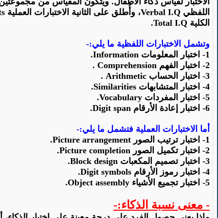
الاختبار لقياس ذكاء الأطفال.
ويتكون
المقياس من مجموعتين من
اللفظي
Verbal I.Q
، وأُطلق على الثانية الاختبارات العملية
ts
الكلية
Total I.Q
.
وتشمل الاختبارات اللفظية ما يلي:-
1-
اختبار
المعلومات
Information
.
2- اختبار الفهم
Comprehension
.
3- اختبار الحساب
Arithmetic
.
4-
اختبار
المتشابهات
Similarities
.
5-
اختبار
المفردات
Vocabulary
.
6-
اختبار
إعادة الأرقام
Digit span
.
أما
الاختبارات العملية فتشمل ما يلي:-
1-
اختبار
ترتيب الصور
Picture arrangement
.
2-
اختبار
تكميل الصور
Picture completion
.
3-
اختبار
تصميم المكعبات
Block design
.
4-
اختبار
رموز الأرقام
Digit symbols
.
5-
اختبار
تجميع الأشياء
Object assembly
.
- معنى نسبة الذكاء:-
ماذا
يعني حصول الفرد على درجة معينة على اختبار الذكاء، أو بع