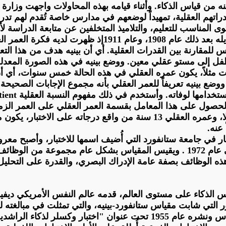
د طريقه تُمكنه من قياس الذكاء. وأثناء قيامه بهذه المحاولات واجهت
راتهم العقلية، تمهيداً لوضعهم في مدارس خاصة تُقدم لهم تدري
ى المناسب للتعليم، والتلاميذ المتخلفين عن متابعة الدراسة لأ
قارنة بين القدرات العقلية. أي أن بينيه هدف من هذا التعديل
 الطفل إلى مستو عقلي معين.
ووضع
بينيه في هذه الصورة المعدل
ثلاً، يكون عمره العقلي في هذه الحالة خمس سنوات، أي أن 
ووضع
بينيه تعريفاً للعمر العقلي بأنه مجموع الإجابات الصحيحة ال
تخدامها لوفاته. وأستخدم في ذلك مفهوم النسبة
العقلية
ient
حصول على هذا المعامل بقسمة العمر العقلي على العمر الز
سنة من
واقع درجاته على الاختبار، يكون معام
عنه.
ستانفورد
التي أُضيف اسمها للاختبار، وأصبح معروف
ى عام
1972 .
ويقيس المقياس بشكل عام مجموعة من الوظائف العق
ذه الوظائف بصفة عامة الإدراك البصري، والقدرة على التحليل
ذكاء على مستوى العالم، قدمه عالم النفس الأمريكي ديفيد وكسلر عام 
ور التي شابت مقياس
ستانفورد
-بينيه، والتي تمثلت في مبالغته
ار وكسلر لذكاء الراشدين