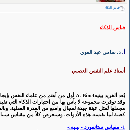
قياس الذكاء
قياس
الذكاء
أ‌.
د. سامي عبد القوي
أستاذ علم النفس العصبي
يُعد ألفريد
بينيه
A. Binet
أول من أهتم من علماء النفس بإيجاد
وقد
توفرت مجموعة لا بأس بها من اختبارات الذكاء التي ت
مجملها
تُمثل
عينة جيدة لمجال واسع من القدرة العقلية.
وبال
كعينة لما تقيسه هذه الأدوات. وسنعرض كلاً من مقياس
ستنا
1- مقياس
ستانفورد
- بينيه:-