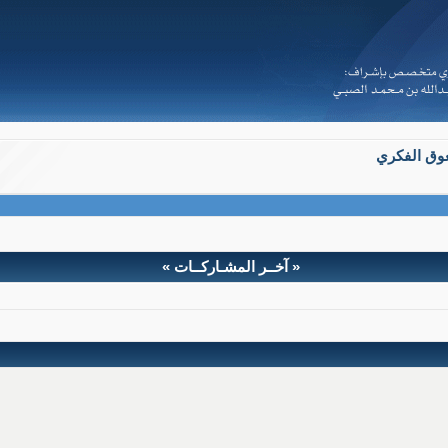
عوق الفكري
« آخــر المشـاركــات »
السابق
التالي