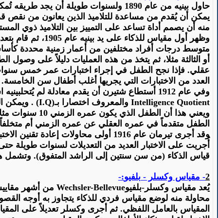
حاول
بينيه من عام 1890 ولسنوات طويلة أن يج
يمكن أن يُقدم من مساعدة للتلاميذ الذين يعانون من نقص قد
منه أن يصمم أداة تساعد على التمييز بين التلاميذ ذوي المستو
وظهر
أول مقياس للذكاء على يد بينيه عام 1905، ثم قام بتعديله بعد ذلك عام 1908، وعام 1911إذ ظهرت لديه فكرة العمر العقلي
متوسط درجات أفراد مختلفين من أعمار زمنية محددة كأساس للم
أو الثالثة مثلا، ثم يتخذ من هذه العمليات دليلاً على وصول
عقلي.
فإذا
نجح الطفل في إجراء اختبارات عمر خمس سنوات م
العدد من الاختبارات التي يجريها أغلب أطفال سن الخامسة.
وفي عام 1912 أستطاع
شتيرن
أن يقدم معادلة لم
يُتح
لبينيه
اس
Intelligence Quotient
والمعروف اختصارا
بـ
(I.Q)
.
ويمكن ال
ويعني هذا أن الطفل الذي يكون عمره الزمني 10 سنوات مثلا، وعمره العقلي 13
الطفل متقدماً في عمره العقلي عن عمره الزمني أم متخلفاً 
وقد أجرى
تيرمان
عام 1916 أولى محاولات إعادة تقنين الاختبار في جامعة
أُجريت على الاختبار العديد من التعديلات لسنوات طويلة حت
قياس الذكاء (من سن سنتين إلى الراشد المتفوق). وتشمل ه
2
- مقياس وكسلر -
بلفيو
:-
يُعد مقياس وكسلر-
بلفيو
Wechsler-Bellevue
من أشهر مقاييس ال
محاولة منه لوضع مقياس فردي للذكاء يتجاوز به أوجه القص
المقياس بالعامل اللفظي. ثم أجرى وكسلر تعديلاً على المقياس ونشره عام 1955 تحت عنوان "اختب