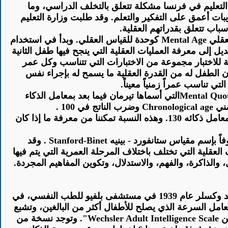
 وزارة التعليم في فرنسا مشكلة تتعلق بالتخلف الدراسي، وما
بات أعمق على التفكير والتعلم.
وقد
طلبت وزارة التعليم
سباب تتعلق بقدراتهم العقلية.
Mental Age
كوحدة للقياس العقلي.
وبدأ
في استخدام
 إلى معرفة العمليات العقلية التي ينجح فيها طفل الثانية
ة للاختبار مجموعة من الاختبارات التي تتناسب وكل عمر
الطفل له من القدرة العقلية ما يسمح له بإجراء نفس
تي تناسب عمراً زمنياً معيناً.
Quot
Mental
التي أسماها
تيرمان
فيما بعد بمعامل الذكاء
مني
Chronological age
وضرب الناتج في
100 .
ل ذكائه 130.
وهذه
النسبة تمكننا من معرفة ما إذا كان
اً
بإسم
مقياس
ستانفورد
- بينيه
Stanford-Binet
.
وقد
لية التي تختلف باختلاف المرحلة العمرية التي يتم فيها
،
والذاكرة
، والفهم، والاستدلال، وتكوين المفاهيم المجردة.
1939 في مستشفى
بلفيو
للطب النفسي، في
 لعامل السرعة الذي يصلح للأطفال أكثر من البالغين، وتشبع
Wechsler Adult Intelligence Scale
". وتوجد نسخة من