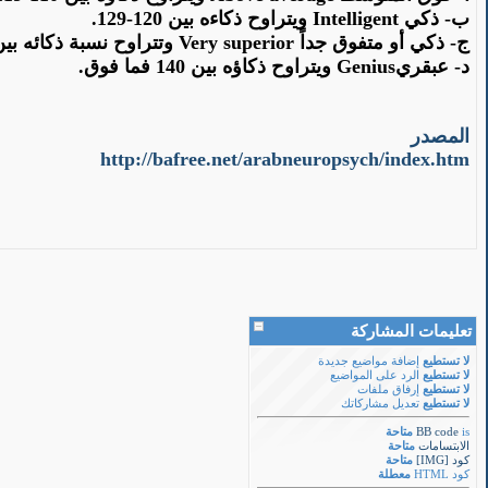
ب- ذكي
Intelligent
ويتراوح
ذكاءه
بين 120-129.
ج- ذكي أو
متفوق
جداً
Very superior
وتتراوح نسبة ذكائه بين 130-39
د-
عبقري
Genius
ويتراوح ذكاؤه بين 140 فما فوق.
المصدر
http://bafree.net/arabneuropsych/index.htm
تعليمات المشاركة
لا تستطيع
إضافة مواضيع جديدة
لا تستطيع
الرد على المواضيع
لا تستطيع
إرفاق ملفات
لا تستطيع
تعديل مشاركاتك
is
BB code
متاحة
الابتسامات
متاحة
كود [IMG]
متاحة
كود HTML
معطلة