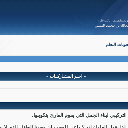
وبات التعلم
« آخــر المشـاركــات »
ركيبي لبناء الجمل التي يقوم القارئ بتكوينها.
ة, لذا يقول العلماء إنه لا داعي للعجب إن وجدنا الطفل الذي ل