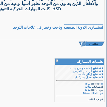
والأطفال الذين يعانون من التوحد تظهر أسوأ نوعية من 
ASD، كانت المهارات الحركية التنبؤية بدرجة كبيرة من أداء خط اليد، في حين أن العمر والجنس والذكاء، وكانت قدرات إبصاري مكاني
__________________
استشارى الادوية الطبيعيه وباحث وخبير فى علاجات التوحد
تعليمات المشاركة
لا تستطيع
إضافة مواضيع جديدة
لا تستطيع
الرد على المواضيع
لا تستطيع
إرفاق ملفات
لا تستطيع
تعديل مشاركاتك
is
BB code
متاحة
الابتسامات
متاحة
كود [IMG]
متاحة
كود HTML
معطلة
قوانين المنتدى