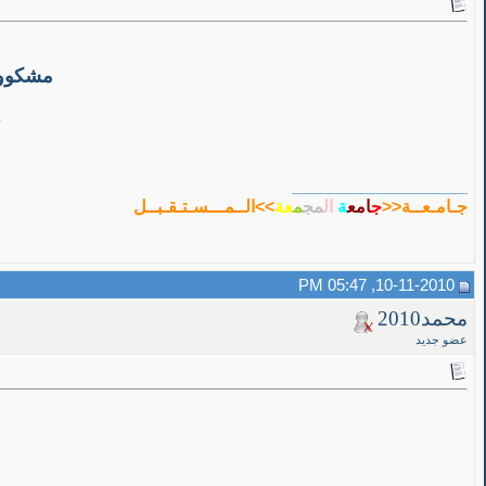
مشكوووو
__________________
جـامـعــة<<
ج
امع
ة
ال
مج
م
عة
>>الــمـــسـتـقـبــل
10-11-2010, 05:47 PM
محمد2010
عضو جديد