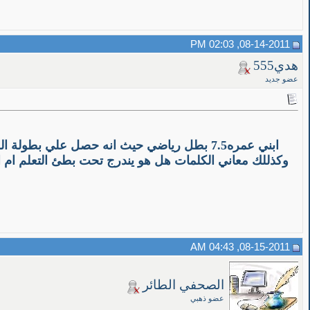
08-14-2011, 02:03 PM
هدي555
عضو جديد
ابني عمره7.5 بطل رياضي حيث انه حصل علي بطو
وكذللك معاني الكلمات هل هو يندرج تحت بطئ التعلم ام 
08-15-2011, 04:43 AM
الصحفي الطائر
عضو ذهبي