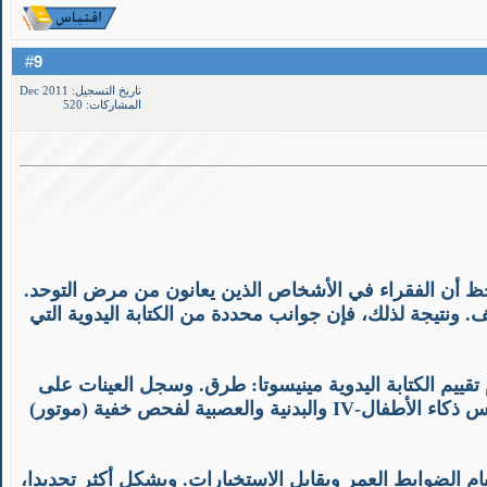
9
#
تاريخ التسجيل: Dec 2011
المشاركات: 520
 لوحظ أن الفقراء في الأشخاص الذين يعانون من مرض التوحد.
 ونتيجة لذلك، فإن جوانب محددة من الكتابة اليدوية التي
الشواهد من نماذج خط اليد من الأطفال مع وبدون اضطرابات طيف التوحد (ASD) باستخدام تقييم الكتابة اليدوية مينيسوتا: طرق. وسجل العينات على
أساس إلكتروني الفردي في 5 فئات هي: وضوح، شكل، والمحاذاة، الحجم، والتباعد. تم اختبار المواد أيضا على وكسلر لقياس ذكاء الأطفال-IV والبدنية والعصبية لفحص خفية (موتور)
قيام الضوابط العمر ويقابل الاستخبارات. وبشكل أكثر تحديدا،