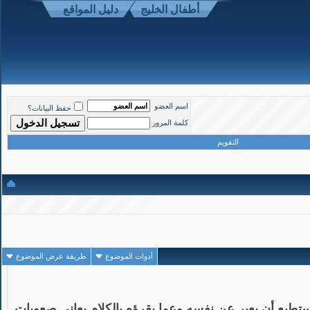
أطفال الخليج
دليل المواقع
1
#
اسم العضو
حفظ البيانات؟
تاريخ التسجيل: Mar 2008
المشاركات: 1,190
كلمة المرور
التقويم
أدوات الموضوع
طريقة عرض الموضوع
ا يستطيع أن يعبر عن نفسه وعما يقرؤه بالكلام يعاني صعوبات