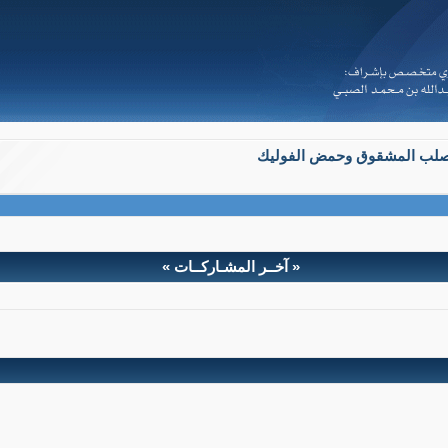
صلب المشقوق وحمض الفوليك
« آخــر المشـاركــات »
الأسبوع التوعوي للصلب المشقوق 19-26 أكتوبر 2015