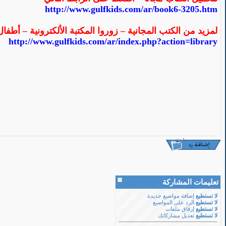
http://www.gulfkids.com/ar/book6-3205.htm
لمزيد من الكتب المجانية – زوروا المكتبة الألكترونية – أطفا
http://www.gulfkids.com/ar/index.php?action=library
تعليمات المشاركة
لا تستطيع
إضافة مواضيع جديدة
لا تستطيع
الرد على المواضيع
لا تستطيع
إرفاق ملفات
لا تستطيع
تعديل مشاركاتك