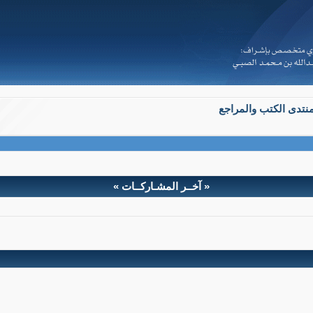
نتدى الكتب والمراجع
« آخــر المشـاركــات »