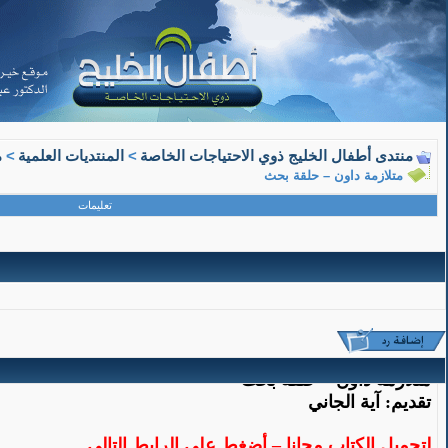
08-15-2018, 11:26 AM
منتدى أطفال الخليج ذوي الاحتياجات الخاصة
>
المنتديات العلمية
>
م
متلازمة داون – حلقة بحث
معلم متقاعد
تعليمات
عضو ذهبي
متلازمة داون – حلقة بحث
متلازمة داون – حلقة بحث
تقديم: آية الجاني
لتحميل الكتاب مجانا – أضغط على الرابط التالي