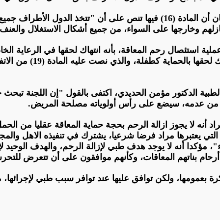
وبخصوص اتفاقية حقوق الاشخاص ذوي الاعاقات يذكر جهشان أن المادة (16) فيها تنص
ازلهم وخارجها على السواء، من جميع أشكال الاستغلال والعنف و
وتراخ في حمايتها من عنف 
بية الدكتور مؤمن الحديدي، اكتفى بالقول "إن اللجنة تبحث حال
ائها من عدمه، سيضع على رأس أولوياته مصلحة المريض
.
 أنه لا يجوز ازالة الرحم بحجة حماية المعاقة عقليا من الحمل
، التي يعتبرها مراد فرضا شرعيا، يشترك في تنفيذه الاهل وا
، مؤكدا أنه لا يوجد هدف طبي لإزالة الرحم، والهدف الوحيد لإزا
لة أرحام بناتهم المعاقات، وكأنهم موافقون على أن تتعرض لل
رة بعمومها، ولكن توافق عليها عند توافر سبب طبي لإجرائها، مبي