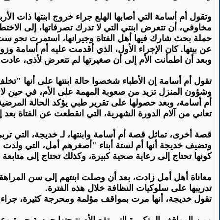
وتقول أم أسامة التي أصابها الهلع جراء خروج ابنتها ذات ال
مخاوفي، أن تتعرض ابنتي التي لا تدرك تصرفاتها، إلى الاختط
عن بيتها. كان الإجراء الأول، الذي أقدمت عليه أم أسامة وزوجه
وبعد أن اطمأنت الأم إلى أن صغيرتها لم تتعرض لأذى، عادت 
تقول أم أسامة إن الأطباء شخصوا حالة ابنتها على أنها "تخلف ع
وشؤون المنزل تزيد من صعوبة المهمة على الأم، في حين لا
أم أسامة، وبعد حصولها على تقرير طبي يؤكد الحالة المرضية
تعاني من آلام الدورة الشهرية، التي انقطعت عن الفتاة بعد إج
قصة أخرى، تماثل قصة أم أسامة وابنتها، لـ خديجة، التي تربي ابنتها أمل المعاقة (19 عاما)، كانت تجهل إمكانية إجراء عملية إزالة الر
وتضيف خديجة أنها أم لستة أبناء "أصغرهم أمل، التي ولدت وه
كونها تحتاج إلى رعاية صحية كبيرة، وكذلك تحتاج إلى متابعة 
معاناة أهل أمل زادت، بعد أن وصلت ابنتهم إلى سن المراهقة،
تدريبها على سلوكيات النظافة خلال هذه الفترة
.
تقول خديجة، أنها مرت بمواقف مؤلمة ومحرجة كثيرة، جراء عدم