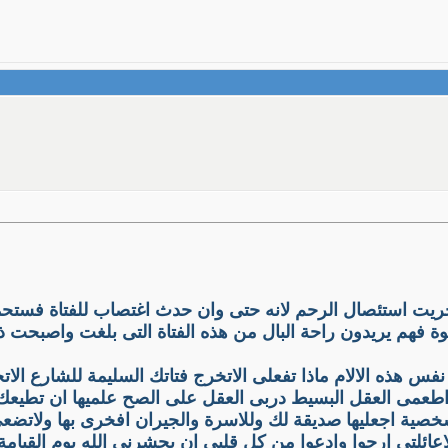
جريت استئصال الرحم لانه حتى وان حدث اغتصاب للفتاة فستحم
ة فهم يريدون راحة البال من هذه الفتاة التى بلغت واصبحت ذات
فس هذه الالام ماذا تفعلى الاتخرج فتاتك السليمة للشارع الاتخ
د اطعمى العقل البسيط دربى العقل على الصح علميها ان تطيعك
 الشخصية اجعليها صديقة لك وللاسرة والجيران افخرى بها ولات
ائلتى ارجوا وادعوا من كل قلبى ان يحشرنى الله يوم القيام