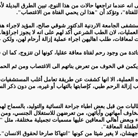
 انه عندما تراجعها حالات من هذا النوع، تبين الطرق البديلة 
لفتاة"، وتؤكد أن "هذا لن يحمي الفتاة من الاغتصاب
".
فى الجامعة الاردنية الدكتور شوقي صالح، المؤيد لاجراء هذا ا
عمليات، لان الطب الشرعي أكد لهم على انه لا يجوز اجراؤها
.
الح أنه وخلال السنوات الماضية، راجعهم نحو 5 حالات لمعاقات، طلب اهاليهن اجراء عملية
لا فائدة من وجود رحم لفتاة معاقة عقليا، كونها لن تتزوج، كما
يكمن في الخوف من تعرض بناتهم الى الاغتصاب ومن ثم الحمل
هذه العملية، الا انها كشفت عن طريقة تعامل أغلب المستشفيات
زالة الرحم طبي، كإصابتها بالتهاب أو غيره، من دون ذكر الس
من قبل بعض اطباء جراحة النسائية والتوليد، بالسماح لهم قا
لمخاوف أمهاتهن وآبائهن، من تعرضهن للاستغلال الجنسي، ومن
وبعض أهالي المعاقين عليها مسميات تجميلية مختلفة، مثل "علا
لطفلة المعاقة
".
جهشان، لا يغير شيئا من كونها "انتهاكا صارخا لحقوق الانسان
".