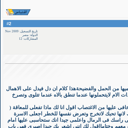
2
#
تاريخ التسجيل: Nov 2009
الدولة: مصر
المشاركات: 12
يها من الحمل والفضيحةهذا كلام ان دل فيدل على الاهمال
 الام لايتحملونها عندما تنطق بالاه عندما تتلوى وتصرخ
افى عليها من الاغتصاب اقول انا لك ماذا تفعلى للمعاقة (
 لانها تحبك لاتخرج وتعرض نفسها للخطر اجعلى الاسرة
ضعى راسك فى الرمال واعلمى جيدا انك ستحاسبى عليها امام
ة معهم وختامااقول لك اننى اشعر بك جيدا اصبرى فهى باب