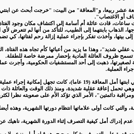
أربعة عشر ربيعا، و"المعاقة" من البيت: "خرجت أبحث عن ابنتي ك
اف أو الاغتصاب
".
ا، الذهاب بابنتهما إلى الطبيب، للتأكد من أنها لم تتعرض لأي ا
إلى بيتها، وأخذت تفكر بإجراء عملية إزالة رحم لفتاتها، كي 
قلي شديد"، وهذا ما يزيد من أعبائها كأم تجاه هذه الفتاة، التي
 تسمح ظروف العائلة المادية بإحضار ممرضة خاصة للطفلة
.
 لصغيرتها، ذهبت إلى أحد المستشفيات الحكومية، وأجرت عملية إ
راء العملية
.
حم، لذلك تقول "أنها تأخرت في إجرائها لابنتها
ي تحمل إعاقة عقلية شديدة، ومنذ ذلك الوقت والعائلة ذات الإ
ومراقبة دائمتين"، الأمر الذي تؤكد الأم على صعوبته نظرا لكثرة
 والتي كانت أولى علاماتها انتظام دورتها الشهرية، وهذه أيض
 إدراك أمل كيفية التصرف إثناء الدورة الشهرية، ناهيك عن الآل