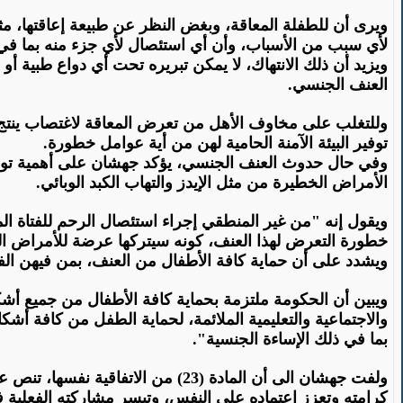
ويرى أن للطفلة المعاقة، وبغض النظر عن طبيعة إعاقتها، مث
لأي سبب من الأسباب، وأن أي استئصال لأي جزء منه بما في 
ويزيد أن ذلك الانتهاك، لا يمكن تبريره تحت أي دواع طبية 
العنف الجنسي
.
وللتغلب على مخاوف الأهل من تعرض المعاقة لاغتصاب ينتج ع
توفير البيئة الآمنة الحامية لهن من أية عوامل خطورة
.
وفي حال حدوث العنف الجنسي، يؤكد جهشان على أهمية توفير ا
الأمراض الخطيرة من مثل الإيدز والتهاب الكبد الوبائي
.
ويقول إنه "من غير المنطقي إجراء استئصال الرحم للفتاة ال
خطورة التعرض لهذا العنف، كونه سيتركها عرضة للأمراض الجنسي
ويشدد على أن حماية كافة الأطفال من العنف، بمن فيهن الف
والاجتماعية والتعليمية الملائمة، لحماية الطفل من كافة أشكال
بما في ذلك الإساءة الجنسية
".
ولفت جهشان الى أن المادة (23) م
كرامته وتعزز اعتماده على النفس، وتيسر مشاركته الفعلية 