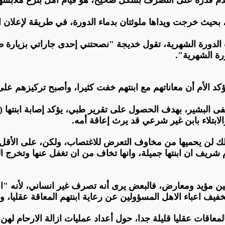
عدم قدرة على التصرف بشكل صحيح، هو قيام أمل بنزع ملابسها 
، بحيث خرجت ويداها ملوثتان بدماء الدورة، في طريقة لإعلان ا
لدورة الشهرية، تقول خديجة "نصحتني إحدى جاراتي بزيارة طبي
ورة الشهرية
".
د الأم أن معاناتهم مع ابنتهم خفت كثيرا، وأصبح تركيزهم على
بتلاء بابن غير شرعي قد يرث إعاقة أمه
.
ذلك لن يحميها من مخاوف التعرض للاغتصاب، ولكن، على الأقل س
م شريف ان ابنتها جميلة، وانها تخاف من ان تغفل عنها وتخرج 
 بين مؤيد ومعارض، فالبعض يرى أنه تصرف غير انساني، لأنه "ا
فيف اعباء الاهل المسؤولين عن رعاية ابنتهم المعاقة عقليا، وح
معاقات عقليا قليلة جدا، حول أعداد عمليات ازالة الارحام لهن