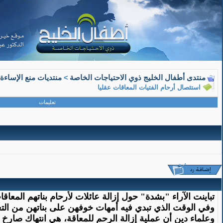
09-15-2009, 09:15 PM
منتدى أطفال الخليج ذوي الاحتياجات الخاصة
>
منتديات منع الإساءة
استئصال أرحام الفتيات المعاقات عقليا
زهرة الشمال
تعليمات
عضو مميز
استئصال أرحام الفتيات المعاقات عقليا
جدل قانون
تباينت الآراء "بشدة" حول إزالة عائلات لأرحام بناتهم المع
وفي الوقت الذي تبدي فيه أمهات خوفهن على بناتهن من ال
وعلماء دين أن عملية إزالة الرحم للمعاقة، هي انتهاك صارخ ل