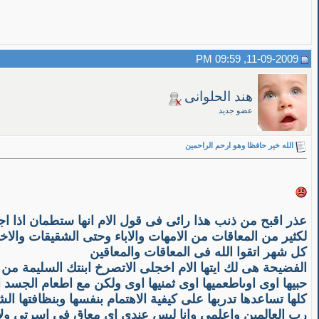
11-09-2009, 09:59 PM
هند الحلوانى
عضو جديد
الله خير حافظا وهو ارحم الراحمين
عذر اقبح من ذنب هذا رائى فى قول الام انها ستطمان اذا ا
لكثير من المعاقات من الامهات والاباء وحتى الشقيقات والاخو
كل شهر اتقوا الله فى المعاقات والمعاقين
الفضيحة هى لك ايتها الام اخجلى الاتصرخ ابنتك السليمة من ن
حبيها اوى اوىاطعميها اوى ثمنيها اوى ولكن مع اطعام الجس
كلها تساعدها تدربها على كيفية الاهتمام بنفسها وبنظافتها
رب العالمين واعلمى وانا ليس عندى اى معاق فى اسرتى ولاع