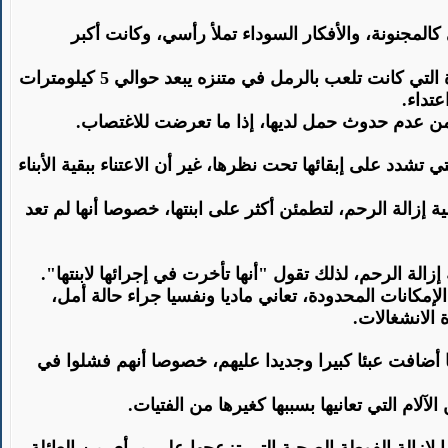
المجنونة، والأفكار السوداء تملأ رأسي، وكانت أكبر
حملة بحث شارك فيها أهل الفتاة وجيرانها، استمرت نحو ست ساعات، قادت عائلة أم أسامة إلى اكتشاف مكان وجود الفتاة التي كانت تلعب بالرمل في متنزه يبعد حوالي 5 كيلومترات
عتداء
.
تضمن عدم حدوث حمل لديها، إذا ما تعرضت للاغتصاب
.
 تشدد على إبقائها تحت نظرها، غير أن الاعتناء ببقية الأبناء
زالة الرحم، لتطمئن أكثر على ابنتها، خصوصا أنها لم تعد
".
مكانات المحدودة، تعاني ماديا ونفسيا جراء حالة أمل،
 الانشغالات
.
ا أضافت عبئا كبيرا وجديدا عليهم، خصوصا أنهم فشلوا في
ام التي تعانيها بسببها كغيرها من الفتيات
.