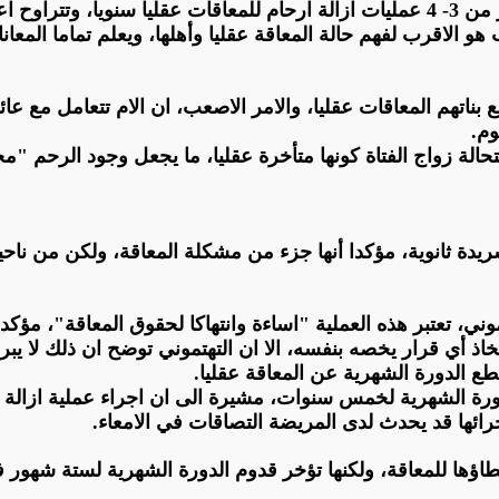
1- 18 عاما
ب هو الاقرب لفهم حالة المعاقة عقليا وأهلها، ويعلم تماما المعا
ناتهم المعاقات عقليا، والامر الاصعب، ان الام تتعامل مع عائل
وم
.
الة زواج الفتاة كونها متأخرة عقليا، ما يجعل وجود الرحم "مج
يدة ثانوية، مؤكدا أنها جزء من مشكلة المعاقة، ولكن من ناحية ط
وني، تعتبر هذه العملية "اساءة وانتهاكا لحقوق المعاقة"، مؤكدة 
 أي قرار يخصه بنفسه، الا ان التهتموني توضح ان ذلك لا يبرر ا
طع الدورة الشهرية عن المعاقة عقليا
.
دورة الشهرية لخمس سنوات، مشيرة الى ان اجراء عملية ازالة ا
جرائها قد يحدث لدى المريضة التصاقات في الامعاء
.
طاؤها للمعاقة، ولكنها تؤخر قدوم الدورة الشهرية لستة شهور ف