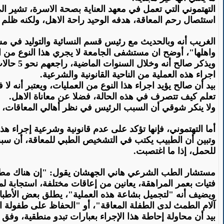
التهتموني التي تعمل في معهد العناية بصحة الاسرة، تشير الى
استئصال رحم المعاقة، هدفه الوحيد راحة الاهل، ولكنه ظلم ل
الغريب أنه وبالحديث مع رئيس قسم النسائية والتوليد في مستش
واهلها"، أوضح ان مستشفى الجامعة لا يجري هذا النوع من ال
ويذكر ص
اجراء هذه العملية من الناحية القانونية والشرعية
.
بيد أن صالح يؤيد اجراء هذا النوع من العمليات، ويعتبر أنه 
تعلم كيف تتصرف في هذه الحالة، فضلا عن معاناة الاهل
.
ولا ينكر شوقي أن السبب الرئيس في نظر أهالي المعاقات، 
أما التهتموني، فإنها تؤكد على عدم قانونية وشرعية إجراء 
وتبين أن الطبيب يكتب في التشخيص الطبي للمعاقة، أن سبب إ
للحمل، إذا ما اغتصبت
.
مستشار الطب الشرعي هاني الجهشان يقول: "إن هناك مطالبات 
فتيات بعمر المراهقة، يعانين من إعاقات مختلفة، استجابة 
ويضيف أنه "لتجميل بشاعة هذه العملية"، يطلق بعض الأطباء 
آلام الطمث لدى الطفلة المعاقة"، أو "الحفاظ على طفولة ا
بيد أن محاولة إحاطة هذا الإجراء بعبارات تبدو منطقية، وفق 