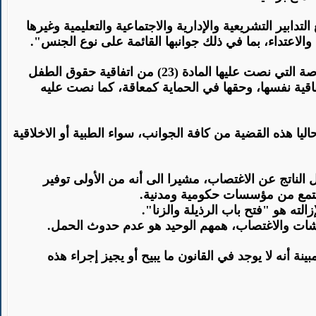
 على أن "تتخذ الدول الأطراف جميع التدابير التشريعية والإدارية والاجتماعية والتعليمية وغيرها
الاعتداء، بما في ذلك جوانبها القائمة على نوع الجنس
".
ووفق جهشان، الذي يستند الى هذه المواد في قضية تجريم عملية استئصال رحم المعاقة، بأنه انتهاك لحقها في الرعاية الخاصة التي نصت عليها المادة (23) من اتفاقية حقوق الطفل
الاستغلال الجنسي، وبالتالي انتهاك لحقها بالحماية كطفلة، والذي نصت عليه المادة (19) من الاتفاقية نفسها، وحقها في الحماية كمعاقة، كما نصت عليه
يا هذه القضية من كافة الجوانب، سواء الطبية أو الاخلاقية
 الناتج عن الاغتصاب، مشيرا الى أنه من الأولى توفير
لمجتمع من مؤسسات حكومية ومدنية
.
لته هو "فتح باب الرذيلة والزنا
".
تحرشات والاغتصاب، همهم الوحيد هو عدم حدوث الحمل
.
نة أنه لا يوجد في القانون ما يبيح أو يجيز إجراء هذه