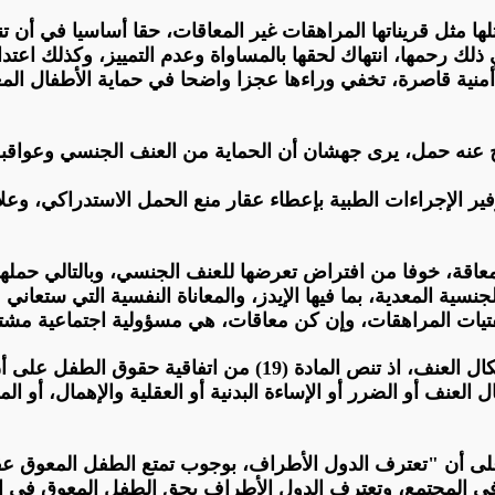
لها مثل قريناتها المراهقات غير المعاقات، حقا أساسيا في أ
ذلك رحمها، انتهاك لحقها بالمساواة وعدم التمييز، وكذلك ا
أو أمنية قاصرة، تخفي وراءها عجزا واضحا في حماية الأطفال ا
نه حمل، يرى جهشان أن الحماية من العنف الجنسي وعواقبه، ت
لإجراءات الطبية بإعطاء عقار منع الحمل الاستدراكي، وعلاج 
معاقة، خوفا من افتراض تعرضها للعنف الجنسي، وبالتالي حملها
ة المعدية، بما فيها الإيدز، والمعاناة النفسية التي ستعاني م
تيات المراهقات، وإن كن معاقات، هي مسؤولية اجتماعية مشتر
ويبين أن الحكومة ملتزمة بحماية كافة الأطفال من جميع أشكال الع
 العنف أو الضرر أو الإساءة البدنية أو العقلية والإهمال، أو ال
ن الاتفاقية نفسها، تنص على أن "تعترف الدول الأطراف، بوجوب تمتع الطفل
في المجتمع، وتعترف الدول الأطراف بحق الطفل المعوق في ال