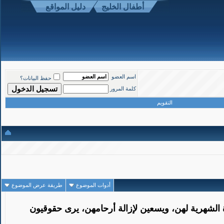
أطفال الخليج
دليل المواقع
1
#
اسم العضو
حفظ البيانات؟
تاريخ التسجيل: Mar 2008
المشاركات: 110
كلمة المرور
التقويم
ات عقليا
أدوات الموضوع
طريقة عرض الموضوع
لشهرية لهن، ويسعين لإزالة أرحامهن، يرى حقوقيون