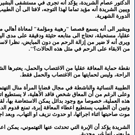
الدكتور عصام الشريدة، يؤكد أنه تجرى في مستشفى البشير من 3- 4 عمليات ازالة ارحام للمعاقات عقليا سنويا، وتتراوح اعمارهن ما بين 4
ويبين الشريدة أنه مؤيد تماما لهذا التوجه، لافتا الى أن الطبي
الدورة الشهرية
.
ويشير الى أنه يسمع قصصا "رهيبة ومؤلمة" لمعاناة أهالي مع ب
عقليا، مستحيلة، تحتاج الى متابعه حثيثة ودقيقة على مدى الي
ويرى أنه لا ضير من إزالة الرحم من دون المبايض، نظرا لاستح
من الابقاء على الرحم في مثل هذه الحالات؟
".
نقطة حماية المعاقة عقليا من الاغتصاب والحمل، يعتبرها الشر
الراحة، وليس لحمايتها من الاغتصاب والحمل فقط
.
الطبيبة النسائية والناشطة في مجال قضايا المرأة منال التهتم
وعلى الرغم من أن المعاق شخص فاقد الأهلية، لا يستطيع اتخاذ
هذه العملية، خصوصا مع وجود بدائل يمكن الاستعاضة بها، لق
وتبين أن الطبيب يستطيع اعطاء المعاقة إبرة، تمنع قدوم ال
موت صاحبتها اثناء اجرائها، او حدوث نزيف او التهاب، وبعد ا
الشريدة يؤكد أن الإبرة التي تحدثت عنها التهتموني، يمكن اع
ما يعني انها غير مجدية
.