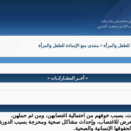
 للطفل والمرأة
>
منتدى منع الإساءة للطفل والمرأة
« آخــر المشـاركــات »
ي وشرعي حول استئصال أرحام الفتيات المعاق
اقات، بسبب خوفهم من احتمالية اغتصابهن، ومن ثم حملهن
.
تعرض للاغتصاب، وإحداث مشاكل صحية ومحرجة بسبب الدورة ا
حقوقها الإنسانية والصحية
.