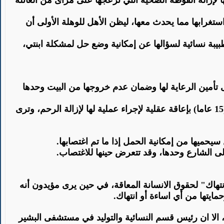
لإزالة الفوطة الصحية التي تزعجها على مرأى من العائلة
ستغرابها مما يحدث معها، ليظن الأهل للوهلة الأولى أن
بة نسائية لسؤالها عن إمكانية وضع حل لمشكلة ابنتي،
 تأمين الرعاية لها وضمان عدم خروجها من البيت وحدها
هَم أهون من هَم"، تقول أم شريف التي تراجع حاليا مستشفى البشير، بهدف الحصول على تقرير طبي، يؤكد إصابة ابنتها (15 عاما) بإعاقة عقلية لإجراء عملية لها لإزالة الرحم، وترى
يحميها من إمكانية الحمل إذا ما تم اغتصابها
.
الى الشارع وحدها، وقد تتعرض حينها للاغتصاب
.
نتهاك" لحقوق الانسانة المعاقة، في حين يرى مؤيدون أنه
مايتها من أي اساءة أو انتهاك
.
، الا ان رئيس قسم النسائية والتوليد في مستشفى البشير