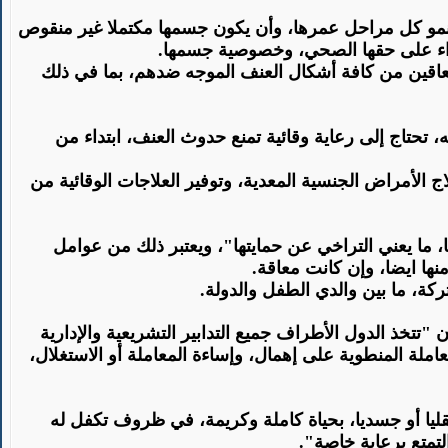
ن تنمو كل مراحل عمرها، وأن يكون جسمها مكتملا غير منقوص
عتداء على حقها الصحي، وخصوصية جسمها
.
لمعاقين من كافة أشكال العنف الموجه ضدهم، بما في ذلك
حتاج إلى رعاية وقائية تمنع حدوث العنف، ابتداء من
الأمراض الجنسية المعدية، وتوفير العلاجات الوقائية من
، ما يعني التراخي عن حمايتها"، ويعتبر ذلك من عوامل
نها ايضا، وإن كانت معاقة
.
كة، ما بين والدي الطفل والدولة
.
نف، اذ تنص المادة (19) من اتفاقية حقوق الطفل على أن "تتخذ الدول الأطراف جميع التدابير التشريعية والإدارية
معاملة المنطوية على إهمال، وإساءة المعاملة أو الاستغلال،
 المعوق عقليا أو جسديا، بحياة كاملة وكريمة، في ظروف تكفل له
تمتع برعاية خاصة
".