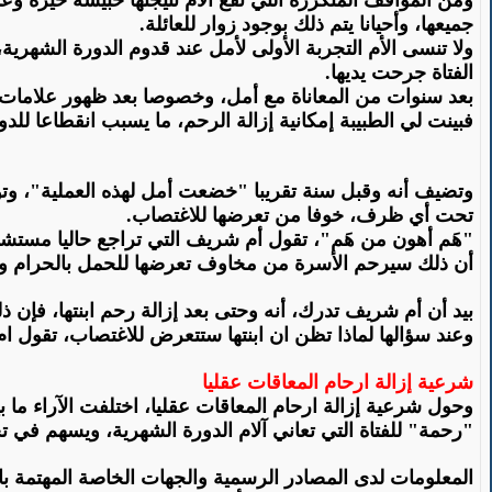
ومن المواقف المتكررة التي تقع الأم نتيجتها حبيسة حيرة و
جميعها، وأحيانا يتم ذلك بوجود زوار للعائلة
.
ولا تنسى الأم التجربة الأولى لأمل عند قدوم الدورة الشهرية
الفتاة جرحت يديها
.
بعد سنوات من المعاناة مع أمل، وخصوصا بعد ظهور علامات ا
فبينت لي الطبيبة إمكانية إزالة الرحم، ما يسبب انقطاعا للد
وتضيف أنه وقبل سنة تقريبا "خضعت أمل لهذه العملية"، وتؤك
تحت أي ظرف، خوفا من تعرضها للاغتصاب
.
"
أن ذلك سيرحم الأسرة من مخاوف تعرضها للحمل بالحرام والا
بيد أن أم شريف تدرك، أنه وحتى بعد إزالة رحم ابنتها، فإن 
وعند سؤالها لماذا تظن ان ابنتها ستتعرض للاغتصاب، تقول ا
شرعية إزالة ارحام المعاقات عقليا
وحول شرعية إزالة ارحام المعاقات عقليا، اختلفت الآراء ما
"رحمة" للفتاة التي تعاني آلام الدورة الشهرية، ويسهم في تخ
المعلومات لدى المصادر الرسمية والجهات الخاصة المهتمة بال