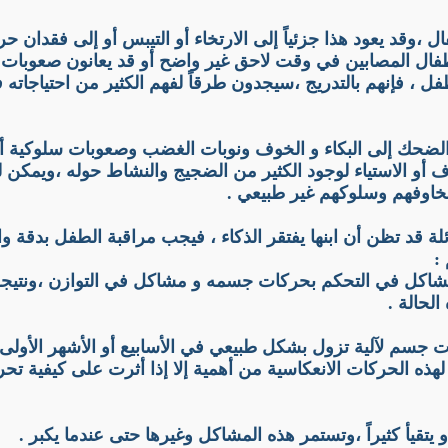
ال ،وقد يعود هذا جزئياً إلى الارتخاء أو التيبس أو إلى فقدان 
لأطفال المصابين في وقت لاحق غير واضح أو قد يعانون صعوبا
، فإنهم بالتدريج ،سيجدون طرقاً لفهم الكثير من احتياجاته في 
لضحك إلى البكاء و الخوف ونوبات الغضب وصعوبات سلوكية أخر
و الاستياء لوجود الكثير من الضجيج والنشاط حوله ،ويمكن لت
مخاوفهم وسلوكهم غير طبيعي .
لعائلة قد تظن أن ابنها يفتقر الذكاء ، فيجب مراقبة الطفل بدقة و
:
شاكل في التحكم بحركات جسمه و مشاكل في التوازن ،ونتيجة ل
لحالة .
جسم لآلية تزول بشكل طبيعي في الأسابيع أو الأشهر الأولى م
لهذه الحركات الانعكاسية من أهمية إلا إذا أثرت على كيفية ت
قيأ كثيراً ،وتستمر هذه المشاكل وغيرها حتى عندما يكبر .