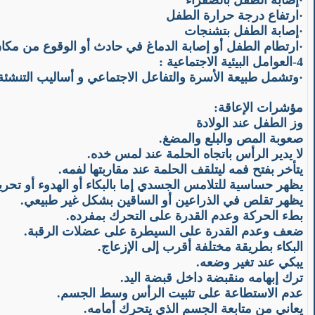
·
إصابة الطفل بالصفراء
·
ارتفاع درجة حرارة الطفل
·
إصابة الطفل بتشنجات
·
ارتطام الطفل أو إصابة الدماغ في حادث أو الوقوع من مكا
4-العوامل البيئية الاجتماعية :
·
وتشمل طبيعة الأسرة والتفاعل الاجتماعي و أساليب التنشئة 
مؤشرات الإعاقة:
وز الطفل عند الولادة
صعوبة المص والبلع والمضغ.
لا يدير الرأس باتجاه الحلمة عند لمس خده.
يتأخر بفتح فمه ليتلقف الحلمة عند مقاربتها لفمه.
يظهر حساسية للتلامس الجسدي إما بالبكاء أو الهدوء أو تحر
يظهر تقلص في الذراعين أو الساقين بشكل غير طبيعي.
بطء الحركة وعدم القدرة على التحرك بمفرده.
ضعف وعدم القدرة على السيطرة على عضلات الرقبة.
البكاء بطريقة مختلفة أقرب إلى الإزعاج.
يبكي عند تغير وضعه.
ترك إبهامه منقبضة داخل قبضة اليد.
عدم الاستطاعة على تثبيت الرأس وسط الجسم.
يعاني من متابعة الجسم الذي يتحرك أمامه.