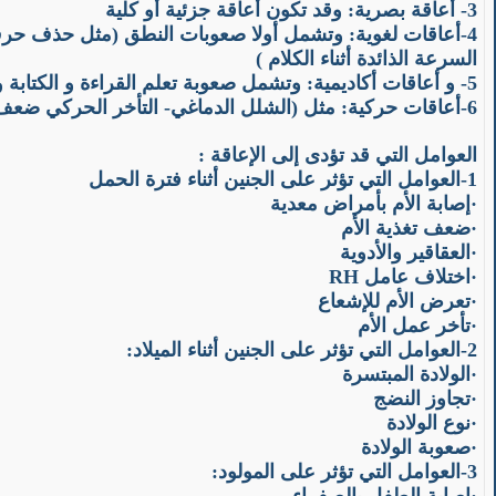
3- أعاقة بصرية: وقد تكون أعاقة جزئية أو كلية
4-
أعاقات لغوية
: وتشمل
أولا صعوبات النطق
(مثل حذف حرف أ
السرعة الذائدة أثناء الكلام )
5- و أعاقات أكاديمية: وتشمل صعوبة تعلم القراءة و الكتابة والرياضيات والرسم.
6-أعاقات حركية: مثل (الشلل الدماغي- التأخر الحركي ضعف الاتزان)
العوامل التي قد تؤدى إلى الإعاقة :
1-العوامل التي تؤثر على الجنين أثناء فترة الحمل
·
إصابة الأم بأمراض معدية
·
ضعف تغذية الأم
·
العقاقير والأدوية
·
اختلاف عامل RH
·
تعرض الأم للإشعاع
·
تأخر عمل الأم
2-العوامل التي تؤثر على الجنين أثناء الميلاد:
·
الولادة المبتسرة
·
تجاوز النضج
·
نوع الولادة
·
صعوبة الولادة
3-العوامل التي تؤثر على المولود: