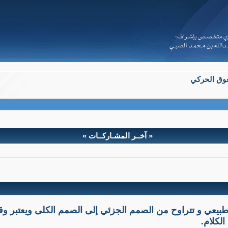
عوق الحركي
« آخــر المشـاركــات »
الإعاقة عند الأطفال
ة قصور أو عجز . يكون من شانه تقييد حركته أو منع انجازه لدو
طبيعي و تتراوح من الصمم الجزئي إلى الصمم الكلى ويعتبر و
لكلام.