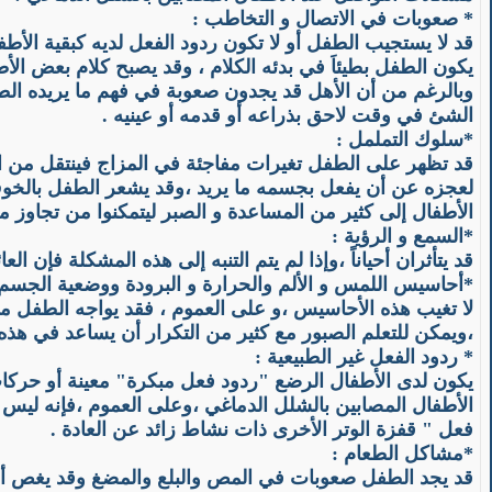
* صعوبات في الاتصال و التخاطب
:
قد لا يستجيب الطفل أو لا تكون ردود الفعل لديه كبقية الأطف
يكون الطفل بطيئاَ في بدئه الكلام ، وقد يصبح كلام بعض ا
وبالرغم من أن الأهل قد يجدون صعوبة في فهم ما يريده الطفل 
الشئ في وقت لاحق بذراعه أو قدمه أو عينيه .
*
سلوك التململ
:
قد تظهر على الطفل تغيرات مفاجئة في المزاج فينتقل من ا
لعجزه عن أن يفعل بجسمه ما يريد ،وقد يشعر الطفل بالخوف أ
الأطفال إلى كثير من المساعدة و الصبر ليتمكنوا من تجاوز 
*
السمع و الرؤية
:
قد يتأثران أحياناً ،وإذا لم يتم التنبه إلى هذه المشكلة فإن ا
*
أحاسيس اللمس و الألم والحرارة و البرودة ووضعية الجسم
لا تغيب هذه الأحاسيس ،و على العموم ، فقد يواجه الطفل م
،ويمكن للتعلم الصبور مع كثير من التكرار أن يساعد في هذه ا
*
ردود الفعل غير الطبيعية
:
يكون لدى الأطفال الرضع "ردود فعل مبكرة" معينة أو حركات 
الأطفال المصابين بالشلل الدماغي ،وعلى العموم ،فإنه ليس 
فعل " قفزة الوتر الأخرى ذات نشاط زائد عن العادة .
*
مشاكل الطعام
:
قد يجد الطفل صعوبات في المص والبلع والمضغ وقد يغص أو يت