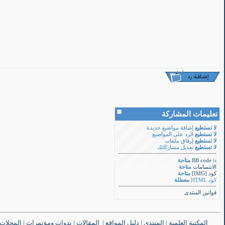
تعليمات المشاركة
لا تستطيع
إضافة مواضيع جديدة
لا تستطيع
الرد على المواضيع
لا تستطيع
إرفاق ملفات
لا تستطيع
تعديل مشاركاتك
is
BB code
متاحة
الابتسامات
متاحة
كود [IMG]
متاحة
كود HTML
معطلة
قوانين المنتدى
المكتبة العلمية
|
المنتدى
|
دليل المواقع
|
المقالات
|
ندوات ومؤتمرات
|
المجلات