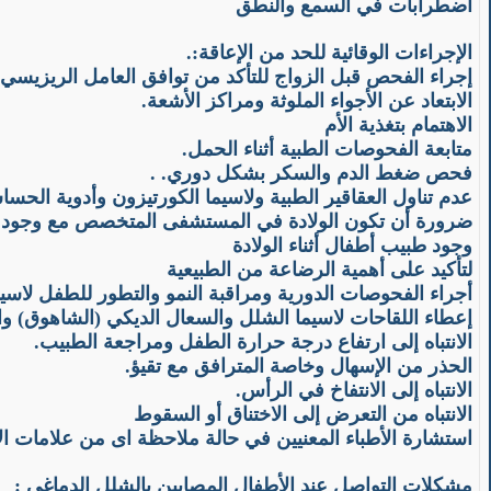
اضطرابات في السمع والنطق
الإجراءات الوقائية للحد من الإعاقة:
.
إجراء الفحص قبل الزواج للتأكد من توافق العامل الريزيسي
الابتعاد عن الأجواء الملوثة ومراكز الأشعة.
الاهتمام بتغذية الأم
متابعة الفحوصات الطبية أثناء الحمل.
فحص ضغط الدم والسكر بشكل دوري. .
عدم تناول العقاقير الطبية ولاسيما الكورتيزون وأدوية الحس
ضرورة أن تكون الولادة في المستشفى المتخصص مع وجود 
وجود طبيب أطفال أثناء الولادة
لتأكيد على أهمية الرضاعة من الطبيعية
أجراء الفحوصات الدورية ومراقبة النمو والتطور للطفل لاسي
إعطاء اللقاحات لاسيما الشلل والسعال الديكي (الشاهوق) وا
الانتباه إلى ارتفاع درجة حرارة الطفل ومراجعة الطبيب.
الحذر من الإسهال وخاصة المترافق مع تقيؤ.
الانتباه إلى الانتفاخ في الرأس.
الانتباه من التعرض إلى الاختناق أو السقوط
استشارة الأطباء المعنيين في حالة ملاحظة اى من علامات ال
مشكلات التواصل عند الأطفال المصابين بالشلل الدماغي
: