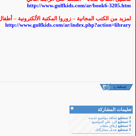
http://www.gulfkids.com/ar/book6-3205.htm
لمزيد من الكتب المجانية – زوروا المكتبة الألكترونية – أطفا
http://www.gulfkids.com/ar/index.php?action=library
تعليمات المشاركة
لا تستطيع
إضافة مواضيع جديدة
لا تستطيع
الرد على المواضيع
لا تستطيع
إرفاق ملفات
لا تستطيع
تعديل مشاركاتك