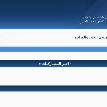
نتدى الكتب والمراجع
« آخــر المشـاركــات »