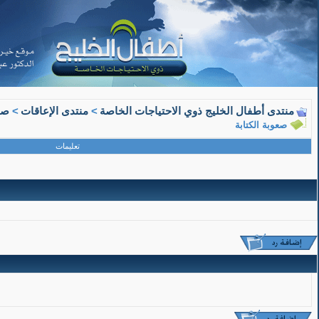
05-13-2023, 07:20 PM
منتدى أطفال الخليج ذوي الاحتياجات الخاصة
>
منتدى الإعاقات
>
صع
mahd32
صعوبة الكتابة
عضو جديد
تعليمات
صعوبة الكتابة
مصطلح يعبر عن اضطراب وظيفي بسيط، يجعل الطفل غير قادر
عند مشاهدته لها ولكنه مع ذ
ويظهر هذا الاضطراب في صورة عدم إتقان شكل الحرف كإض