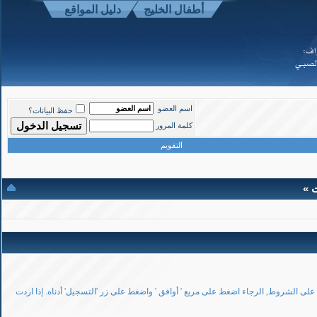
أطفال الخليج
دليل المواقع
موقع أطفال الخليج ذوي الاحتياجات الخاصة
-
الأعلى
اسم العضو
حفظ البيانات؟
Powered b
كلمة المرور
Copyright ©200
التقويم
ت »
لى الشروط, الرجاء اضغط على مربع ' أوافق ' واضغط على زر 'التسجيل' أدناه. إذا اردت