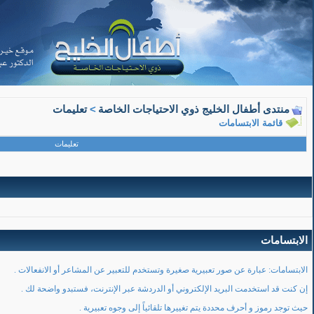
منتدى أطفال الخليج ذوي الاحتياجات الخاصة
>
تعليمات
قائمة الابتسامات
تعليمات
الابتسامات
الابتسامات: عبارة عن صور تعبيرية صغيرة وتستخدم للتعبير عن المشاعر أو الانفعالات .
إن كنت قد استخدمت البريد الإلكتروني أو الدردشة عبر الإنترنت، فستبدو واضحة لك .
حيث توجد رموز و أحرف محددة يتم تغييرها تلقائياً إلى وجوه تعبيرية .