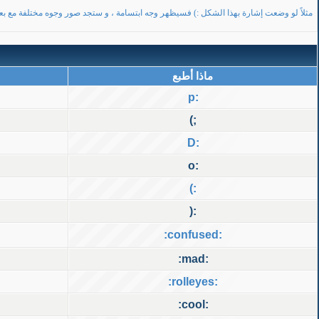
مثلاً لو وضعت إشارة بهذا الشكل :) فسيظهر وجه ابتسامة ، و ستجد صور وجوه مختلفة مع بع
ماذا أطبع
:p
;)
:D
:o
:)
:(
:confused:
:mad:
:rolleyes:
:cool: