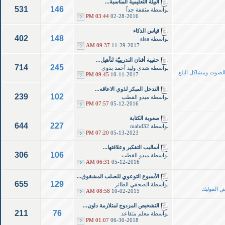
البيئة التعليمية المناسبة...
531
146
بواسطة
مثقفة جداً
03:44 PM
02-28-2016
قياس الذكاء
402
148
بواسطة
alaa
09:37 AM
11-29-2017
حقيبة أفنان التدريبيّة لتأهيل...
714
245
بواسطة
شدى وليد أحمد بدوي
 الصوت ومشاكل البلع
09:45 PM
10-11-2017
التدخل المبكر لذوي الاعاقه...
239
102
بواسطة
ميدو القطب
07:57 PM
05-12-2016
صعوبة الكتابة
644
227
بواسطة
mahd32
07:20 PM
05-13-2023
أساليب التفكير وعلاقتها...
306
106
بواسطة
ميدو القطب
06:31 AM
05-12-2016
الأسبوع التوعوي للصلب المشقوق...
655
129
بواسطة
الصحفي الطائر
ض الفوليك
08:58 AM
10-02-2015
التشخيص المزدوج لمتلازمة داون...
211
76
بواسطة
معلم متقاعد
01:07 PM
06-30-2018