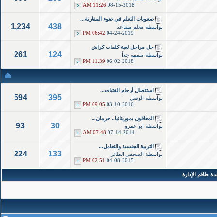
11:26 AM
08-15-2018
صعوبات التعلم في ضوء المقارنة...
1,234
438
بواسطة
معلم متقاعد
06:42 PM
04-24-2019
حل مراحل لعبة كلمات كراش
261
124
بواسطة
مثقفة جداً
11:39 PM
06-02-2018
استئصال أرحام الفتيات...
594
395
بواسطة
الوصل
09:05 PM
03-10-2016
المعاقون بموريتانيا.. حرمان...
93
30
بواسطة
ابو عمرو
07:48 AM
07-14-2014
التربية الجنسية والتعامل...
224
133
بواسطة
الصحفي الطائر
02:51 PM
04-08-2015
ة طاقم الإدارة