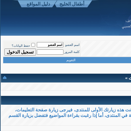
أطفال الخليج
دليل المواقع
موقع أطفال الخليج ذوي الاحتياجات الخاصة
-
الأعلى
اسم العضو
حفظ البيانات؟
Powered b
كلمة المرور
Copyright ©200
التقويم
ت »
كانت هذه زيارتك الأولى للمنتدى، فيرجى زيارة صفحة التعليمات،
 في المنتدى، أما إذا رغبت بقراءة المواضيع فتفضل بزيارة القسم