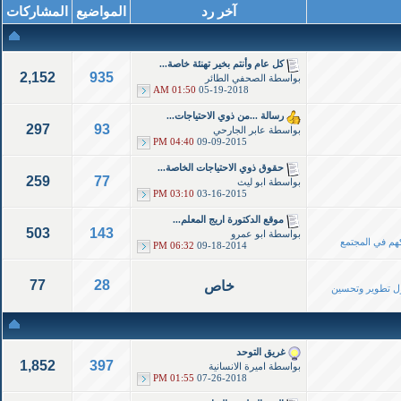
آخر رد
المواضيع
المشاركات
كل عام وأنتم بخير تهنئة خاصة...
2,152
935
بواسطة
الصحفي الطائر
01:50 AM
05-19-2018
رسالة ...من ذوي الاحتياجات...
297
93
بواسطة
عابر الجارحي
04:40 PM
09-09-2015
حقوق ذوي الاحتياجات الخاصة...
259
77
بواسطة
ابو ليث
03:10 PM
03-16-2015
موقع الدكتورة اريج المعلم...
503
143
بواسطة
ابو عمرو
كهم في المجتمع
06:32 PM
09-18-2014
77
28
خاص
حول تطوير وتحسين
غريق التوحد
1,852
397
بواسطة
اميرة الانسانية
01:55 PM
07-26-2018