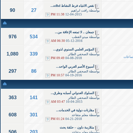
نقص الانتباه فرط النشاط adhd...
90
27
بواسطة
رافت ابراهيم
11:38 PM
12-04-2015
جمعان .. لا تمنعه الإعاقة من...
976
534
بواسطة
ميدو القطب
06:30 AM
05-12-2016
المؤتمر العلمي السنوي لذوي...
1,080
339
بواسطة
الصحفي الطائر
تماعات
09:49 PM
04-08-2018
أسبوع الأصم العربي الواحد...
297
86
بواسطة
الصحفي الطائر
10:57 PM
04-19-2016
السلوك العدواني أسبابه وطرق...
363
141
بواسطة
الصحفي الطائر
03:47 AM
10-04-2015
مقارنات دولية في الخدمات...
608
301
بواسطة
معلم متقاعد
01:24 PM
04-21-2018
متلازمة داون – حلقة بحث
506
203
بواسطة
معلم متقاعد