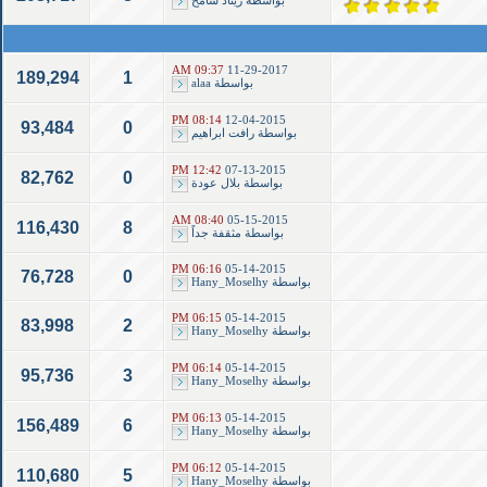
بواسطة
ريناد سامح
09:37 AM
11-29-2017
189,294
1
بواسطة
alaa
08:14 PM
12-04-2015
93,484
0
بواسطة
رافت ابراهيم
12:42 PM
07-13-2015
82,762
0
بواسطة
بلال عودة
08:40 AM
05-15-2015
116,430
8
بواسطة
مثقفة جداً
06:16 PM
05-14-2015
76,728
0
بواسطة
Hany_Moselhy
06:15 PM
05-14-2015
83,998
2
بواسطة
Hany_Moselhy
06:14 PM
05-14-2015
95,736
3
بواسطة
Hany_Moselhy
06:13 PM
05-14-2015
156,489
6
بواسطة
Hany_Moselhy
06:12 PM
05-14-2015
110,680
5
بواسطة
Hany_Moselhy