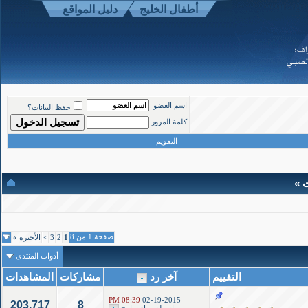
أطفال الخليج
دليل المواقع
موقع أطفال الخليج ذوي الاحتياجات الخاصة
-
الأعلى
اسم العضو
حفظ البيانات؟
Powered b
كلمة المرور
Copyright ©200
التقويم
ت »
صفحة 1 من 8
1
2
3
>
الأخيرة
»
أدوات المنتدى
التقييم
آخر رد
مشاركات
المشاهدات
08:39 PM
02-19-2015
203,717
8