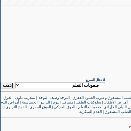
الانتقال السريع
صلب المشقوق وعيوب العمود الفقري
|
التوحد وطيف التوحد
|
متلازمة داون
|
العوق
|
أمراض الأطفال
|
سلوكيات الطفل
|
مشاكل النوم
|
الـربـو
|
الحساسية
|
أمراض الدم
ل الليلي اللاإرادي
|
صعوبات التعلم
|
العوق الحركي
|
العوق البصري
|
الدمج التربوي
|
لصلب المشقوق
|
القدم السكرية
.