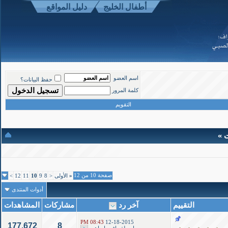
أطفال الخليج
دليل المواقع
موقع أطفال الخليج ذوي الاحتياجات الخاصة
-
الأعلى
اسم العضو
حفظ البيانات؟
Powered b
كلمة المرور
Copyright ©200
التقويم
ت »
صفحة 10 من 12
«
الأولى
<
8
9
10
11
12
>
أدوات المنتدى
التقييم
آخر رد
مشاركات
المشاهدات
08:43 PM
12-18-2015
177,672
8