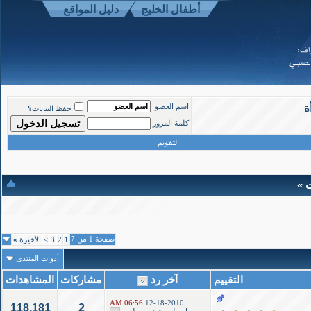
أطفال الخليج
دليل المواقع
موقع أطفال الخليج ذوي الاحتياجات الخاصة
-
الأعلى
ة
اسم العضو
حفظ البيانات؟
Powered b
كلمة المرور
Copyright ©200
التقويم
ت »
صفحة 1 من 7
1
2
3
>
الأخيرة
»
أدوات المنتدى
التقييم
آخر رد
مشاركات
المشاهدات
06:56 AM
12-18-2010
118,181
2