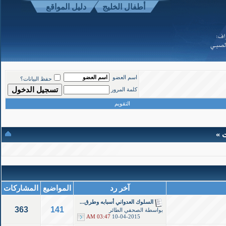
أطفال الخليج
دليل المواقع
موقع أطفال الخليج ذوي الاحتياجات الخاصة
-
الأعلى
اسم العضو
حفظ البيانات؟
Powered b
كلمة المرور
Copyright ©200
التقويم
ت »
آخر رد
المواضيع
المشاركات
السلوك العدواني أسبابه وطرق...
363
141
بواسطة
الصحفي الطائر
03:47 AM
10-04-2015