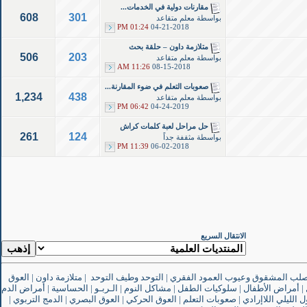
مقارنات دولية في الخدمات...
608
301
بواسطة
معلم متقاعد
01:24 PM
04-21-2018
متلازمة داون – حلقة بحث
506
203
بواسطة
معلم متقاعد
11:26 AM
08-15-2018
صعوبات التعلم في ضوء المقارنة...
1,234
438
بواسطة
معلم متقاعد
06:42 PM
04-24-2019
حل مراحل لعبة كلمات كراش
261
124
بواسطة
مثقفة جداً
11:39 PM
06-02-2018
الانتقال السريع
صلب المشقوق وعيوب العمود الفقري
|
التوحد وطيف التوحد
|
متلازمة داون
|
العوق
|
أمراض الأطفال
|
سلوكيات الطفل
|
مشاكل النوم
|
الـربـو
|
الحساسية
|
أمراض الدم
ل الليلي اللاإرادي
|
صعوبات التعلم
|
العوق الحركي
|
العوق البصري
|
الدمج التربوي
|