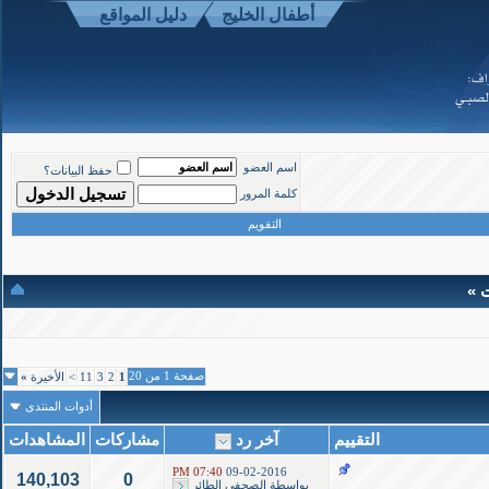
أطفال الخليج
دليل المواقع
موقع أطفال الخليج ذوي الاحتياجات الخاصة
-
الأعلى
اسم العضو
حفظ البيانات؟
Powered b
كلمة المرور
Copyright ©200
التقويم
ت »
صفحة 1 من 20
1
2
3
11
>
الأخيرة
»
أدوات المنتدى
التقييم
آخر رد
مشاركات
المشاهدات
07:40 PM
09-02-2016
140,103
0
بواسطة
الصحفي الطائر