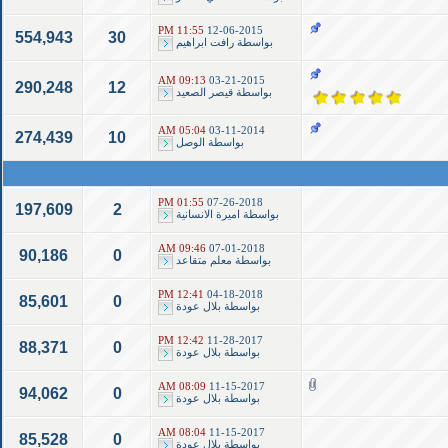
11:55 PM
12-06-2015
554,943
30
بواسطة
رافت ابراهيم
09:13 AM
03-21-2015
290,248
12
بواسطة
قيصر الصعيد
05:04 AM
03-11-2014
274,439
10
بواسطة
الوصل
01:55 PM
07-26-2018
197,609
2
بواسطة
اميرة الانسانية
09:46 AM
07-01-2018
90,186
0
بواسطة
معلم متقاعد
12:41 PM
04-18-2018
85,601
0
بواسطة
بلال عودة
12:42 PM
11-28-2017
88,371
0
بواسطة
بلال عودة
08:09 AM
11-15-2017
94,062
0
بواسطة
بلال عودة
08:04 AM
11-15-2017
85,528
0
بواسطة
بلال عودة