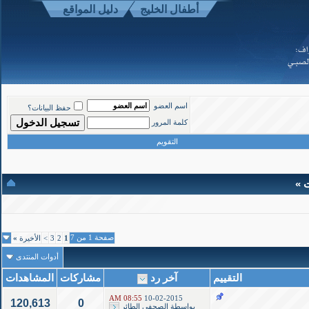
أطفال الخليج
دليل المواقع
موقع أطفال الخليج ذوي الاحتياجات الخاصة
-
الأعلى
اسم العضو
حفظ البيانات؟
Powered b
كلمة المرور
Copyright ©200
التقويم
ت »
صفحة 1 من 7
1
2
3
>
الأخيرة
»
أدوات المنتدى
التقييم
آخر رد
مشاركات
المشاهدات
08:55 AM
10-02-2015
120,613
0
بواسطة
الصحفي الطائر