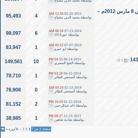
بواسطة
محمد الدين مصباح
اليوم التوعوي الترفيهي المفتوح الرابع لمرضى الصلب المشقوق- الخميس 8 مارس 2012م –
12:50 AM
02-20-2015
95,493
4
بواسطة
محمد الدين مصباح
08:28 AM
07-13-2014
98,097
6
بواسطة
حور2014
05:52 AM
07-07-2014
83,947
1
بواسطة
ابو عمرو
04:55 PM
06-14-2014
)
2
1
(
149,561
10
بواسطة
الفتح المصري
03:26 PM
04-12-2014
78,710
1
بواسطة
الصحفي الطائر
03:20 AM
02-13-2014
76,908
0
بواسطة
الصحفي الطائر
10:10 PM
01-23-2014
81,152
2
بواسطة
ءام عبدالرحمن
08:27 PM
12-13-2013
38,985
1
بواسطة
شادية شاهين
صفحة 1 من 7
1
2
3
>
الأخيرة
»