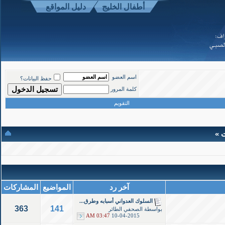
أطفال الخليج
دليل المواقع
موقع أطفال الخليج ذوي الاحتياجات الخاصة
-
الأعلى
اسم العضو
حفظ البيانات؟
Powered b
كلمة المرور
Copyright ©200
التقويم
ت »
آخر رد
المواضيع
المشاركات
السلوك العدواني أسبابه وطرق...
363
141
بواسطة
الصحفي الطائر
03:47 AM
10-04-2015