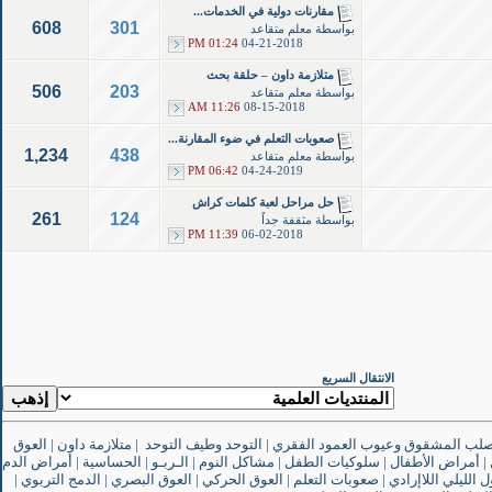
مقارنات دولية في الخدمات...
608
301
بواسطة
معلم متقاعد
01:24 PM
04-21-2018
متلازمة داون – حلقة بحث
506
203
بواسطة
معلم متقاعد
11:26 AM
08-15-2018
صعوبات التعلم في ضوء المقارنة...
1,234
438
بواسطة
معلم متقاعد
06:42 PM
04-24-2019
حل مراحل لعبة كلمات كراش
261
124
بواسطة
مثقفة جداً
11:39 PM
06-02-2018
الانتقال السريع
صلب المشقوق وعيوب العمود الفقري
|
التوحد وطيف التوحد
|
متلازمة داون
|
العوق
|
أمراض الأطفال
|
سلوكيات الطفل
|
مشاكل النوم
|
الـربـو
|
الحساسية
|
أمراض الدم
ل الليلي اللاإرادي
|
صعوبات التعلم
|
العوق الحركي
|
العوق البصري
|
الدمج التربوي
|