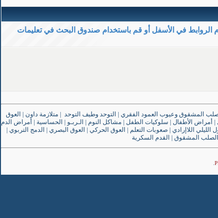
م الروابط في الأسفل أو قم باستخدام صندوق البحث في تعليمات
صلب المشقوق وعيوب العمود الفقري
|
التوحد وطيف التوحد
|
متلازمة داون
|
العوق
|
أمراض الأطفال
|
سلوكيات الطفل
|
مشاكل النوم
|
الـربـو
|
الحساسية
|
أمراض الدم
ل الليلي اللاإرادي
|
صعوبات التعلم
|
العوق الحركي
|
العوق البصري
|
الدمج التربوي
|
لصلب المشقوق
|
القدم السكرية
.