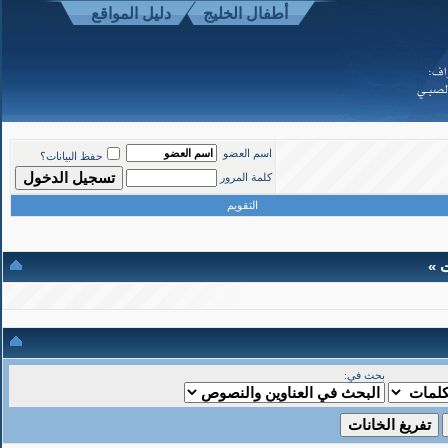
أطفال الخليج
دليل المواقع
موقع أطفال الخليج ذوي الاحتياجات الخاصة
-
الأعلى
اسم العضو
حفظ البيانات؟
Powered b
كلمة المرور
Copyright ©200
التقويم
ت »
بحث في: